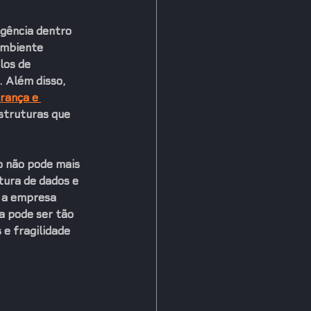
igência dentro 
ambiente 
los de 
. Além disso, 
rança e 
struturas que 
 não pode mais 
tura de dados e 
o a empresa 
a pode ser tão 
e fragilidade 