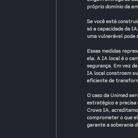
próprio domínio da e
Se você está construi
só a capacidade da IA
uma vulnerável pode 
Essas medidas represen
ela. A 
IA local
 é o ca
segurança. Em vez de 
IA local constroem su
eficiente de transfo
O caso da Unimed ser
estratégico e precisa
Crows IA, acreditamos 
comprometer o que ele
garante a soberania d