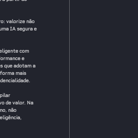
o: valorize não 
 uma IA segura e 
teligente com 
formance e 
es que adotam a 
 forma mais 
dencialidade.
ilar 
o de valor. Na 
no, não 
ligência, 