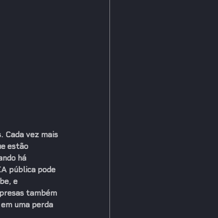
s. Cada vez mais 
e estão 
ando há 
IA pública pode 
be, e 
mpresas também 
r em uma perda 