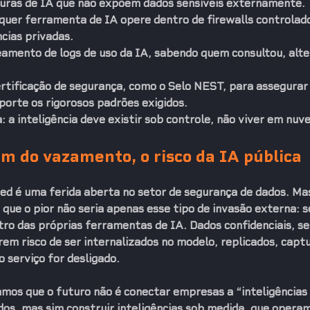
turas de IA que não expõem dados sensíveis externamente.
quer ferramenta de IA opere dentro de firewalls controlado
ncias privadas.
eamento de logs de uso da IA, sabendo quem consultou, alte
ertificação de segurança, como o 
Selo NEST
, para assegurar
porte os rigorosos padrões exigidos.
 a inteligência deve existir sob controle, não viver em nuve
m do vazamento, o risco da IA pública
d é uma ferida aberta no setor de segurança de dados. Ma
que o pior não seria apenas esse tipo de invasão externa: se
tro das próprias ferramentas de IA. Dados confidenciais, s
rem risco de ser internalizados no modelo, replicados, capt
 serviço for desligado.
mos que o futuro não é conectar empresas a “inteligências
os, mas sim construir inteligências sob medida, que operam