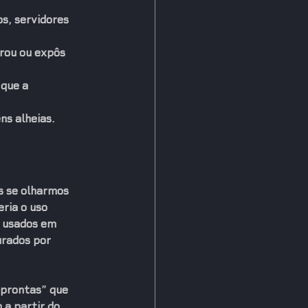
s, servidores 
rou ou expôs 
 que a 
ns alheias.
s se olharmos 
ria o uso 
e usados em 
urados por 
 prontas” que 
 
a partir do 