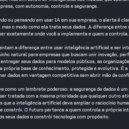
mpresa
, com 
autonomia, controle e segurança
.
ndo ou pensando em usar IA em sua empresa, o alerta é clar
, mas o 
modo como ela trata seus dados
. A diferença entre
ser exatamente onde você a implementa e quem a controla.
tam a diferença entre usar inteligência artificial e ser in
minho natural para empresas que buscam unir inovação, per
entregar seus dados para modelos públicos, as organizaçõ
a própria base de conhecimento, protegida e evolutiva. É a
rmar dados em vantagem competitiva sem abrir mão da confi
ve como um lembrete poderoso: a segurança de dados é um p
 ser tratada com a mesma prioridade que qualquer outro ativ
que a inteligência artificial deve ampliar o raciocínio huma
 constrói. O futuro pertence a quem controla a própria inte
os seus dados e constrói tecnologia com propósito.