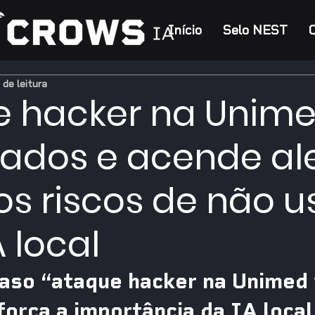
Início
Selo NEST
 de leitura
e hacker na Unim
ados e acende al
os riscos de não u
 local
caso “ataque hacker na Unimed 
orça a importância da IA local