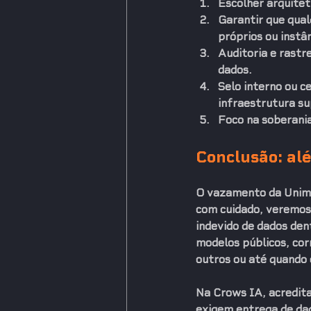
Escolher arquite
Garantir que qual
próprios ou instâ
Auditoria e rastr
dados.
Selo interno ou c
infraestrutura su
Foco na soberania:
Conclusão: alé
O vazamento da Unime
com cuidado, veremos 
indevido de dados den
modelos públicos, cor
outros ou até quando o
Na Crows IA, acredita
exigem entrega de dad