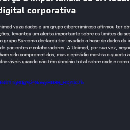
igital corporativa
imed vaza dados e um grupo cibercriminoso afirmou ter obt
ções
, levantou um alerta importante sobre os limites da seg
 o grupo 
Sarcoma
 declarou ter invadido a base de dados da in
e pacientes e colaboradores. A Unimed, por sua vez, negou
nham sido comprometidos, mas o episódio mostra o quanto a
lneráveis quando não têm domínio total sobre onde e como 
mY6dDYTqR0g?si=NowyHG8B_HCZDc7b