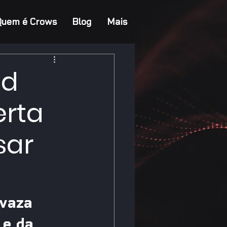
Quem é Crows
Blog
Mais
ed
erta
sar
vaza 
 e da 