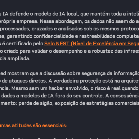
s IA
 defende o modelo de 
IA local
, que mantém toda a intel
 própria empresa. Nessa abordagem, os dados não saem do 
 processados, cruzados e analisados sob os mesmos protoco
es, garantindo confidencialidade e rastreabilidade completa
é certificado pelo 
Selo NEST (Nível de Excelência em Segu
o criado para validar o desempenho e a robustez das infrae
cia ampliada.
ed mostram que a discussão sobre segurança da informação
o de ataques diretos. A verdadeira proteção está na arquite
ência. Mesmo sem um hacker envolvido, o risco é real quand
 dados a modelos de IA fora do seu controle. A consequênci
ento: perda de sigilo, exposição de estratégias comerciais 
umas atitudes são essenciais: